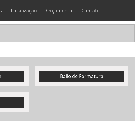
s
Localização
Orçamento
Contato
e
Baile de Formatura