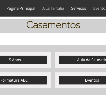
Página Principal
A La Tertúlia
Serviços
Evento
Casamentos
15 Anos
Aula da Saudad
Formatura ABC
Eventos